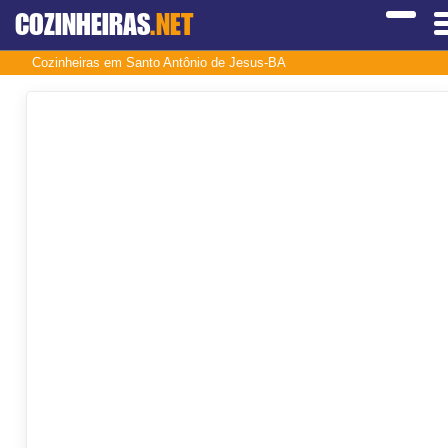
COZINHEIRAS
.NET
Cozinheiras em Santo Antônio de Jesus-BA