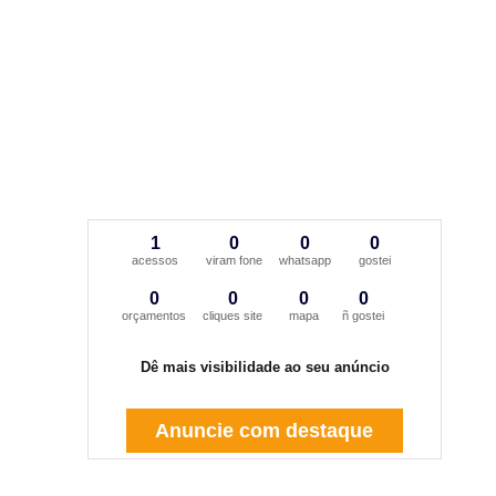
1
0
0
0
acessos
viram fone
whatsapp
gostei
0
0
0
0
orçamentos
cliques site
mapa
ñ gostei
Dê mais visibilidade ao seu anúncio
Anuncie com destaque