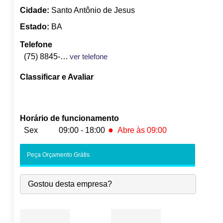
Cidade:
Santo Antônio de Jesus
Estado:
BA
Telefone
(75) 8845-2107
ver telefone
Classificar e Avaliar
Horário de funcionamento
●
Sex
09:00 - 18:00
Abre às 09:00
Seg:
09:00
-
18:00
Peça Orçamento Grátis
Ter:
09:00
-
18:00
Qua:
09:00
-
18:00
Gostou desta empresa?
Qui:
09:00
-
18:00
●
Sex:
09:00
-
18:00
Abre às 09:00
Sáb:
Fechado
Dom:
Fechado