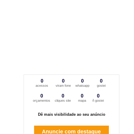
0
0
0
0
acessos
viram fone
whatsapp
gostei
0
0
0
0
orçamentos
cliques site
mapa
ñ gostei
Dê mais visibilidade ao seu anúncio
Anuncie com destaque