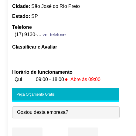
Cidade:
São José do Rio Preto
Estado:
SP
Telefone
(17) 9130-1915
ver telefone
Classificar e Avaliar
Horário de funcionamento
●
Qui
09:00 - 18:00
Abre às 09:00
Seg:
09:00
-
18:00
Peça Orçamento Grátis
Ter:
09:00
-
18:00
Qua:
09:00
-
18:00
Gostou desta empresa?
●
Qui:
09:00
-
18:00
Abre às 09:00
Sex:
09:00
-
18:00
Sáb:
Fechado
Dom:
Fechado