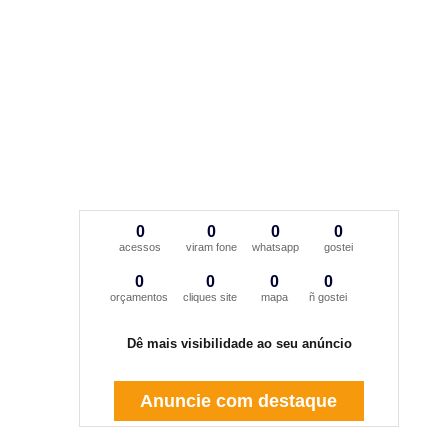
0
0
0
0
acessos
viram fone
whatsapp
gostei
0
0
0
0
orçamentos
cliques site
mapa
ñ gostei
Dê mais visibilidade ao seu anúncio
Anuncie com destaque