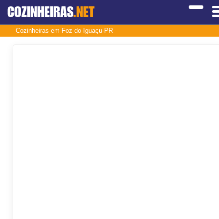
COZINHEIRAS
.NET
Cozinheiras em Foz do Iguaçu-PR