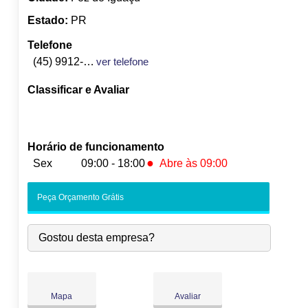
Estado:
PR
Telefone
(45) 9912-6930
ver telefone
Classificar e Avaliar
Horário de funcionamento
●
Sex
09:00 - 18:00
Abre às 09:00
Seg:
09:00
-
18:00
Peça Orçamento Grátis
Ter:
09:00
-
18:00
Qua:
09:00
-
18:00
Gostou desta empresa?
Qui:
09:00
-
18:00
●
Sex:
09:00
-
18:00
Abre às 09:00
Sáb:
Fechado
Dom:
Fechado
Mapa
Avaliar