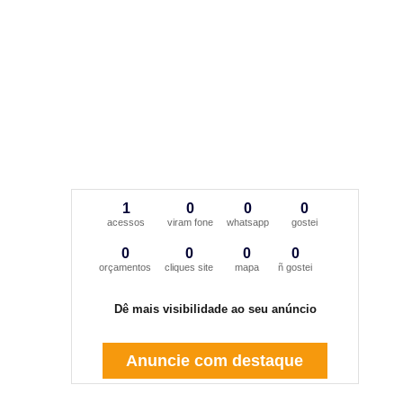
1
0
0
0
acessos
viram fone
whatsapp
gostei
0
0
0
0
orçamentos
cliques site
mapa
ñ gostei
Dê mais visibilidade ao seu anúncio
Anuncie com destaque