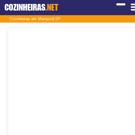
COZINHEIRAS
.NET
Cozinheiras em Mairiporã-SP