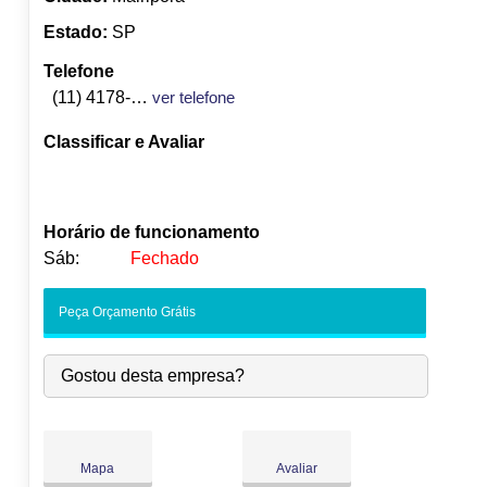
Estado:
SP
Telefone
(11) 4178-3636
ver telefone
Classificar e Avaliar
Horário de funcionamento
Sáb:
Fechado
Seg:
09:00
-
18:00
Peça Orçamento Grátis
Ter:
09:00
-
18:00
Qua:
09:00
-
18:00
Gostou desta empresa?
Qui:
09:00
-
18:00
●
Sex:
09:00
-
18:00
Abre às 09:00
Sáb:
Fechado
Dom:
Fechado
Mapa
Avaliar