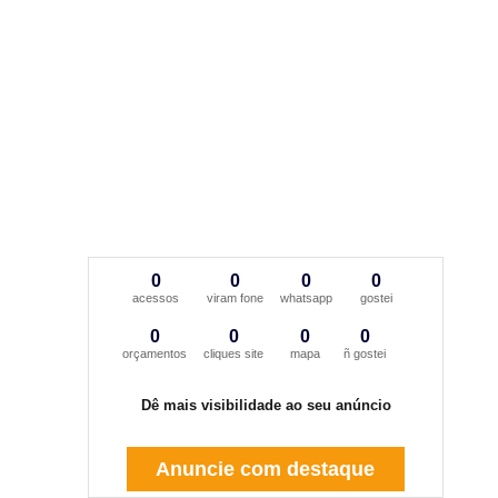
0
0
0
0
acessos
viram fone
whatsapp
gostei
0
0
0
0
orçamentos
cliques site
mapa
ñ gostei
Dê mais visibilidade ao seu anúncio
Anuncie com destaque