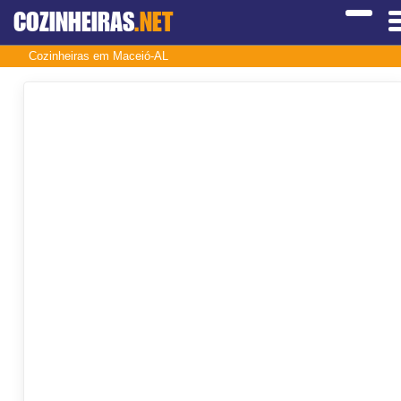
COZINHEIRAS
.NET
Cozinheiras em Maceió-AL