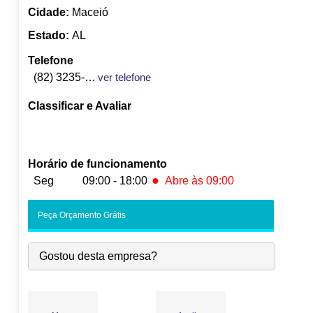
Cidade:
Maceió
Estado:
AL
Telefone
(82) 3235-4665
ver telefone
Classificar e Avaliar
Horário de funcionamento
●
Seg
09:00 - 18:00
Abre às 09:00
●
Seg:
09:00
-
18:00
Abre às 09:00
Peça Orçamento Grátis
Ter:
09:00
-
18:00
Qua:
09:00
-
18:00
Gostou desta empresa?
Qui:
09:00
-
18:00
Sex:
09:00
-
18:00
Sáb:
Fechado
Dom:
Fechado