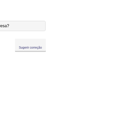
resa?
Sugerir correção