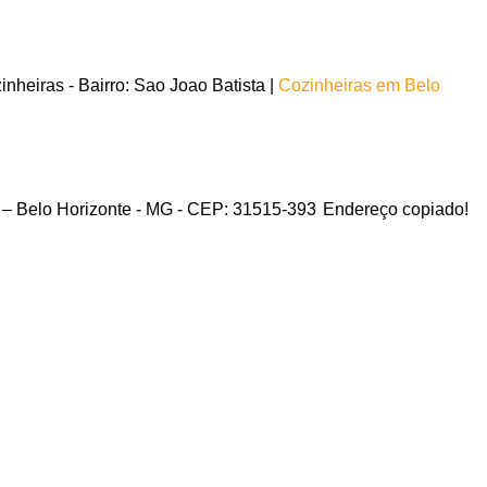
heiras - Bairro: Sao Joao Batista |
Cozinheiras em Belo
ta – Belo Horizonte - MG - CEP: 31515-393
Endereço copiado!