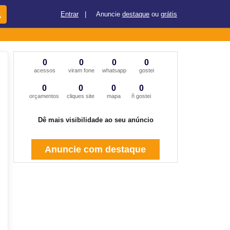
Entrar
|
Anuncie
destaque
ou
grátis
0
0
0
0
acessos
viram fone
whatsapp
gostei
0
0
0
0
orçamentos
cliques site
mapa
ñ gostei
Dê mais visibilidade ao seu anúncio
Anuncie com destaque