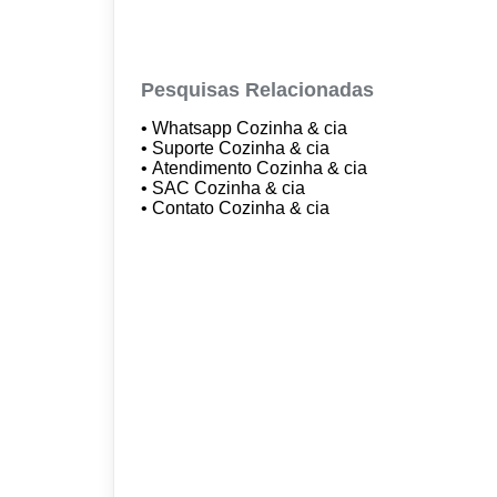
Pesquisas Relacionadas
• Whatsapp Cozinha & cia
• Suporte Cozinha & cia
• Atendimento Cozinha & cia
• SAC Cozinha & cia
• Contato Cozinha & cia