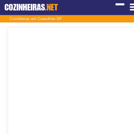
COZINHEIRAS
.NET
Cozinheiras em Guarulhos-SP