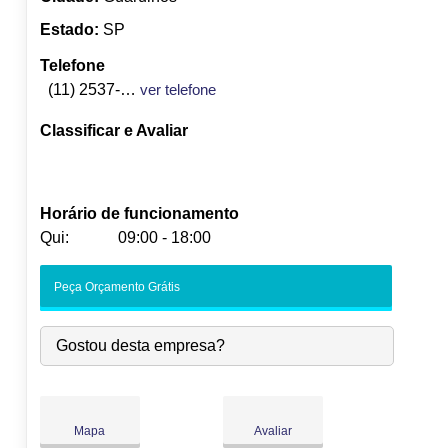
Estado:
SP
Telefone
(11) 2537-7345
ver telefone
Classificar e Avaliar
Horário de funcionamento
Qui:
09:00 - 18:00
Seg:
09:00
-
18:00
Peça Orçamento Grátis
Ter:
09:00
-
18:00
Qua:
09:00
-
18:00
Gostou desta empresa?
Qui:
09:00
-
18:00
Sex:
09:00
-
18:00
Sáb:
Fechado
Dom:
Fechado
Mapa
Avaliar