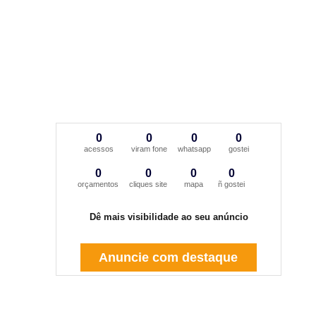
0
0
0
0
acessos
viram fone
whatsapp
gostei
0
0
0
0
orçamentos
cliques site
mapa
ñ gostei
Dê mais visibilidade ao seu anúncio
Anuncie com destaque