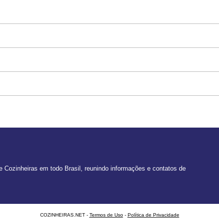
 Cozinheiras em todo Brasil, reunindo informações e contatos de
COZINHEIRAS.NET -
Termos de Uso
-
Política de Privacidade