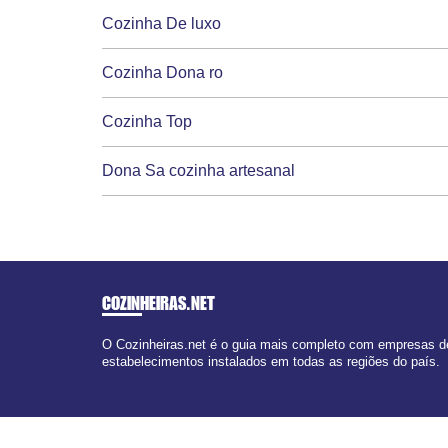
Cozinha De luxo
Cozinha Dona ro
Cozinha Top
Dona Sa cozinha artesanal
COZINHEIRAS
.NET
O Cozinheiras.net é o guia mais completo com empresas de
estabelecimentos instalados em todas as regiões do país.