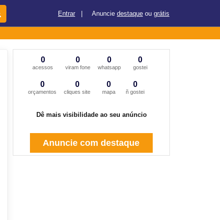
Entrar
|
Anuncie
destaque
ou
grátis
0
0
0
0
acessos
viram fone
whatsapp
gostei
0
0
0
0
orçamentos
cliques site
mapa
ñ gostei
Dê mais visibilidade ao seu anúncio
Anuncie com destaque