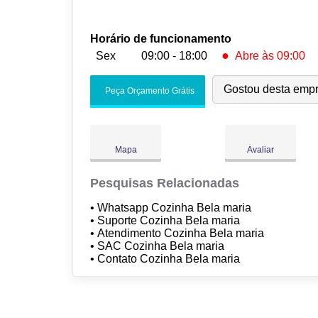
Horário de funcionamento
●
Sex
09:00 - 18:00
Abre às 09:00
Seg:
09:00
-
18:00
Gostou desta emp
Peça Orçamento Grátis
Ter:
09:00
-
18:00
Qua:
09:00
-
18:00
Qui:
09:00
-
18:00
●
Mapa
Avaliar
Sex:
09:00
-
18:00
Abre às 09:00
Sáb:
Fechado
Pesquisas Relacionadas
Dom:
Fechado
• Whatsapp Cozinha Bela maria
• Suporte Cozinha Bela maria
• Atendimento Cozinha Bela maria
• SAC Cozinha Bela maria
• Contato Cozinha Bela maria