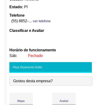
Estado:
PI
Telefone
(55) 8852-6013
ver telefone
Classificar e Avaliar
Horário de funcionamento
Sáb:
Fechado
Seg:
09:00
-
18:00
Peça Orçamento Grátis
Ter:
09:00
-
18:00
Qua:
09:00
-
18:00
Gostou desta empresa?
Qui:
09:00
-
18:00
Sex:
09:00
-
18:00
Sáb:
Fechado
Dom:
Fechado
Mapa
Avaliar