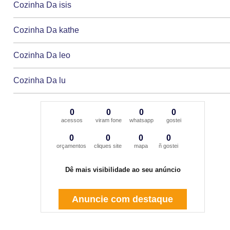
Cozinha Da isis
Cozinha Da kathe
Cozinha Da leo
Cozinha Da lu
0
0
0
0
acessos
viram fone
whatsapp
gostei
0
0
0
0
orçamentos
cliques site
mapa
ñ gostei
Dê mais visibilidade ao seu anúncio
Anuncie com destaque