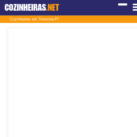
COZINHEIRAS
.NET
Cozinheiras em Teresina-PI