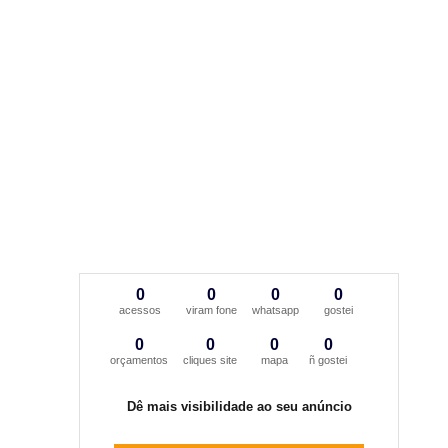
0
0
0
0
acessos
viram fone
whatsapp
gostei
0
0
0
0
orçamentos
cliques site
mapa
ñ gostei
Dê mais visibilidade ao seu anúncio