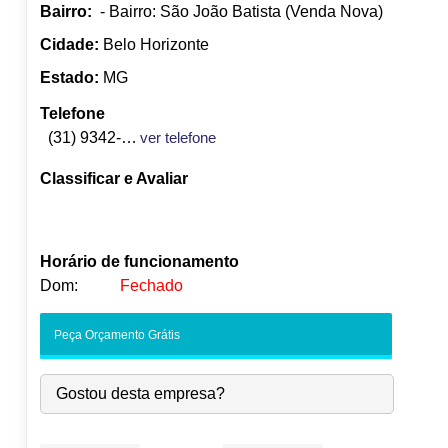
Bairro:
- Bairro: São João Batista (Venda Nova)
Cidade:
Belo Horizonte
Estado:
MG
Telefone
(31) 9342-0197
ver telefone
Classificar e Avaliar
Horário de funcionamento
Dom:
Fechado
Seg:
09:00
-
18:00
Peça Orçamento Grátis
Ter:
09:00
-
18:00
Qua:
09:00
-
18:00
Gostou desta empresa?
Qui:
09:00
-
18:00
●
Sex:
09:00
-
18:00
Fecha às 18:00
Sáb:
Fechado