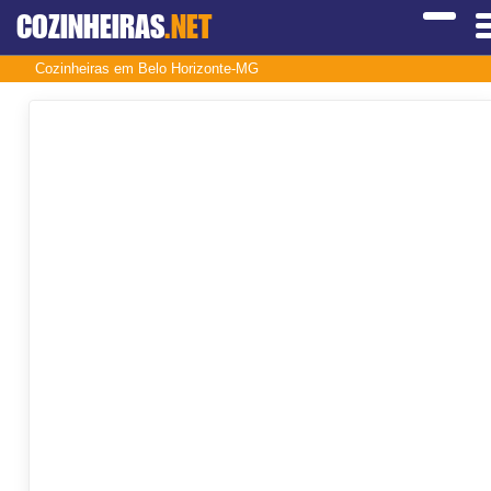
COZINHEIRAS
.NET
Cozinheiras em Belo Horizonte-MG