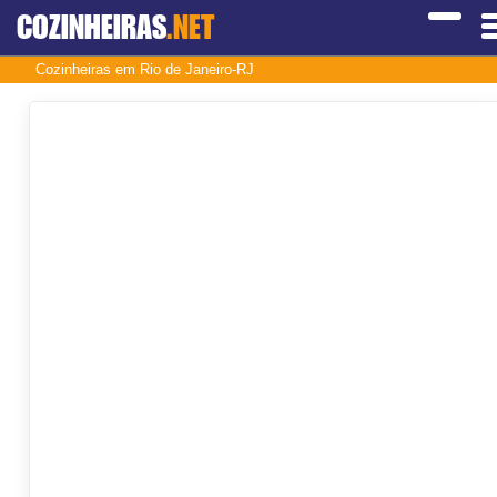
COZINHEIRAS
.NET
Cozinheiras em Rio de Janeiro-RJ