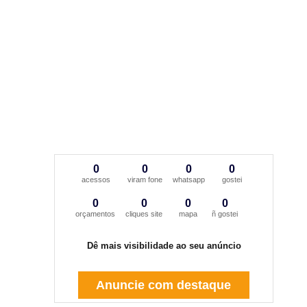
0
0
0
0
acessos
viram fone
whatsapp
gostei
0
0
0
0
orçamentos
cliques site
mapa
ñ gostei
Dê mais visibilidade ao seu anúncio
Anuncie com destaque