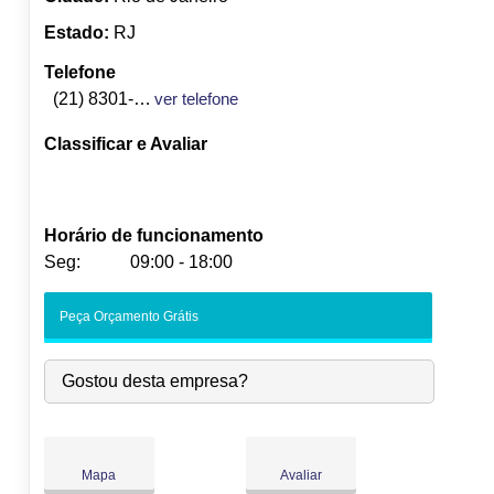
Estado:
RJ
Telefone
(21) 8301-3575
ver telefone
Classificar e Avaliar
Horário de funcionamento
Seg:
09:00 - 18:00
Seg:
09:00
-
18:00
Peça Orçamento Grátis
Ter:
09:00
-
18:00
Qua:
09:00
-
18:00
Gostou desta empresa?
Qui:
09:00
-
18:00
Sex:
09:00
-
18:00
Sáb:
Fechado
Dom:
Fechado
Mapa
Avaliar