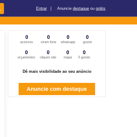
Entrar
|
Anuncie
destaque
ou
grátis
0
0
0
0
acessos
viram fone
whatsapp
gostei
0
0
0
0
orçamentos
cliques site
mapa
ñ gostei
Dê mais visibilidade ao seu anúncio
Anuncie com destaque