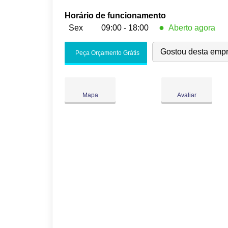
Horário de funcionamento
●
Sex
09:00 - 18:00
Aberto agora
Seg:
09:00
-
18:00
Gostou desta emp
Peça Orçamento Grátis
Ter:
09:00
-
18:00
Qua:
09:00
-
18:00
Qui:
09:00
-
18:00
●
Mapa
Avaliar
Sex:
09:00
-
18:00
Fecha às 18:00
Sáb:
Fechado
Dom:
Fechado