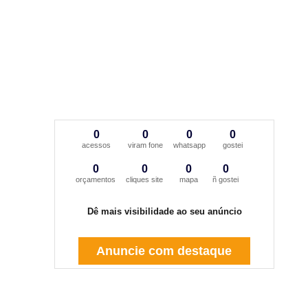
0
0
0
0
acessos
viram fone
whatsapp
gostei
0
0
0
0
orçamentos
cliques site
mapa
ñ gostei
Dê mais visibilidade ao seu anúncio
Anuncie com destaque