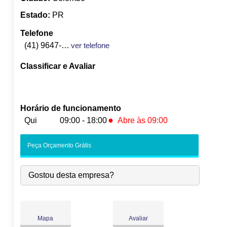
Estado:
PR
Telefone
(41) 9647-1053
ver telefone
Classificar e Avaliar
Horário de funcionamento
●
Qui
09:00 - 18:00
Abre às 09:00
Seg:
09:00
-
18:00
Peça Orçamento Grátis
Ter:
09:00
-
18:00
Qua:
09:00
-
18:00
Gostou desta empresa?
●
Qui:
09:00
-
18:00
Abre às 09:00
Sex:
09:00
-
18:00
Sáb:
Fechado
Dom:
Fechado
Mapa
Avaliar