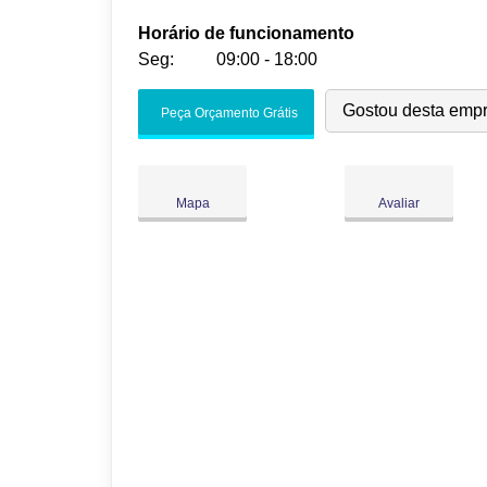
Horário de funcionamento
Seg:
09:00 - 18:00
Seg:
09:00
-
18:00
Gostou desta emp
Peça Orçamento Grátis
Ter:
09:00
-
18:00
Qua:
09:00
-
18:00
Qui:
09:00
-
18:00
Mapa
Avaliar
Sex:
09:00
-
18:00
Sáb:
Fechado
Dom:
Fechado