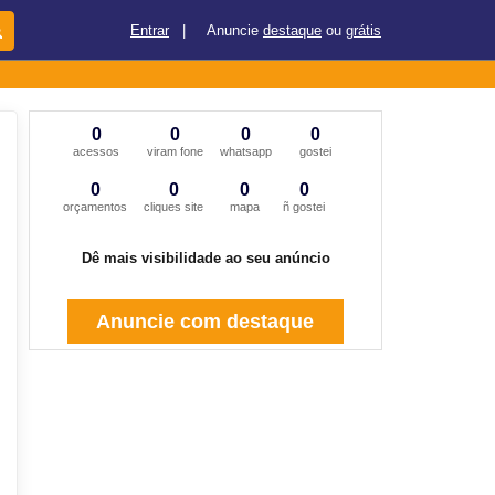
Entrar
|
Anuncie
destaque
ou
grátis
0
0
0
0
acessos
viram fone
whatsapp
gostei
0
0
0
0
orçamentos
cliques site
mapa
ñ gostei
Dê mais visibilidade ao seu anúncio
Anuncie com destaque