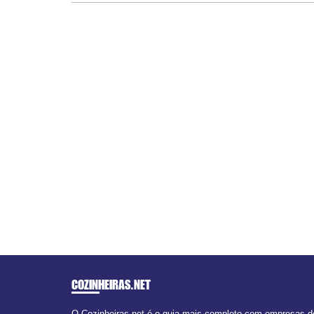
COZINHEIRAS
.NET
O Cozinheiras.net é o guia mais completo com empresas de