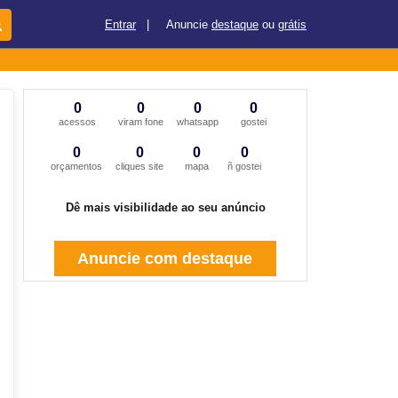
Entrar
|
Anuncie
destaque
ou
grátis
0
0
0
0
acessos
viram fone
whatsapp
gostei
0
0
0
0
orçamentos
cliques site
mapa
ñ gostei
Dê mais visibilidade ao seu anúncio
Anuncie com destaque