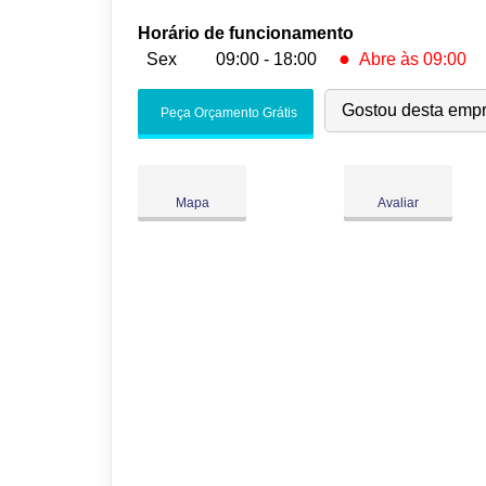
Horário de funcionamento
●
Sex
09:00 - 18:00
Abre às 09:00
Seg:
09:00
-
18:00
Gostou desta emp
Peça Orçamento Grátis
Ter:
09:00
-
18:00
Qua:
09:00
-
18:00
Qui:
09:00
-
18:00
●
Mapa
Avaliar
Sex:
09:00
-
18:00
Abre às 09:00
Sáb:
Fechado
Dom:
Fechado