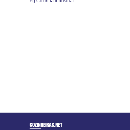
Fg Cozinha industrial
COZINHEIRAS
.NET