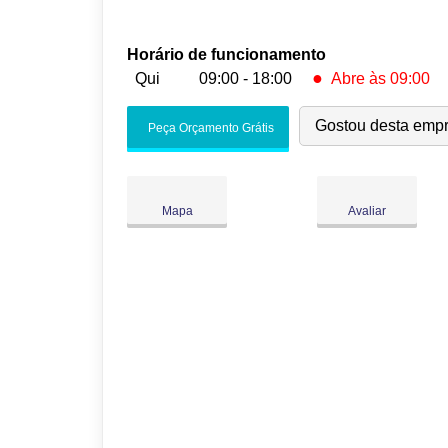
Horário de funcionamento
●
Qui
09:00 - 18:00
Abre às 09:00
Seg:
09:00
-
18:00
Gostou desta emp
Peça Orçamento Grátis
Ter:
09:00
-
18:00
Qua:
09:00
-
18:00
●
Qui:
09:00
-
18:00
Abre às 09:00
Mapa
Avaliar
Sex:
09:00
-
18:00
Sáb:
Fechado
Dom:
Fechado