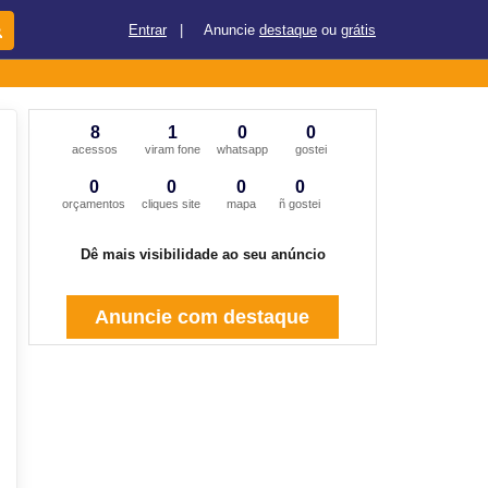
Entrar
|
Anuncie
destaque
ou
grátis
8
1
0
0
acessos
viram fone
whatsapp
gostei
0
0
0
0
orçamentos
cliques site
mapa
ñ gostei
Dê mais visibilidade ao seu anúncio
Anuncie com destaque