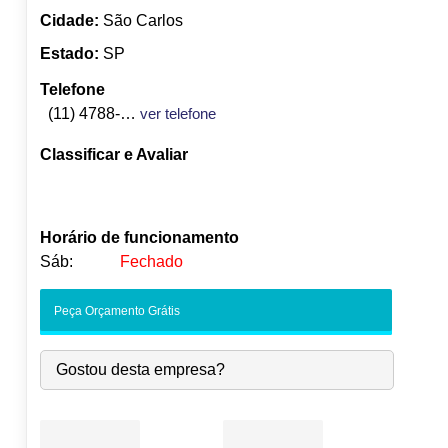
Cidade:
São Carlos
Estado:
SP
Telefone
(11) 4788-9520
ver telefone
Classificar e Avaliar
Horário de funcionamento
Sáb:
Fechado
Seg:
09:00
-
18:00
Peça Orçamento Grátis
Ter:
09:00
-
18:00
Qua:
09:00
-
18:00
Gostou desta empresa?
Qui:
09:00
-
18:00
Sex:
09:00
-
18:00
Sáb:
Fechado
Dom:
Fechado