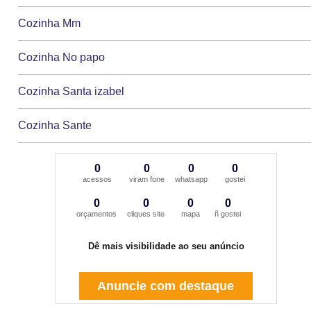
Cozinha Mm
Cozinha No papo
Cozinha Santa izabel
Cozinha Sante
0
0
0
0
acessos
viram fone
whatsapp
gostei
0
0
0
0
orçamentos
cliques site
mapa
ñ gostei
Dê mais visibilidade ao seu anúncio
Anuncie com destaque