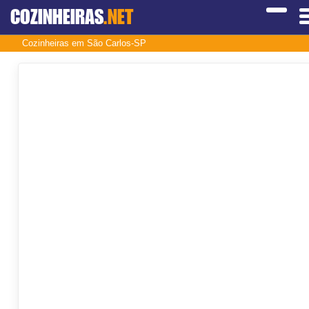
COZINHEIRAS
.NET
Cozinheiras em São Carlos-SP