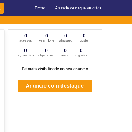
Entrar
|
Anuncie
destaque
ou
grátis
0
0
0
0
acessos
viram fone
whatsapp
gostei
0
0
0
0
orçamentos
cliques site
mapa
ñ gostei
Dê mais visibilidade ao seu anúncio
Anuncie com destaque