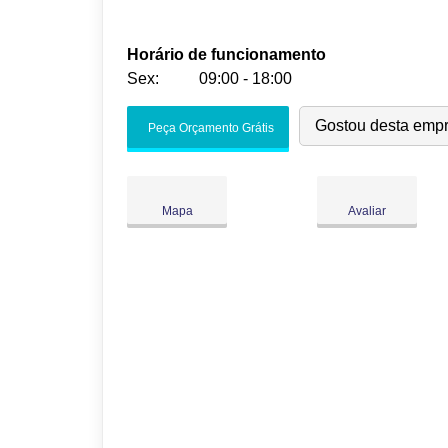
Horário de funcionamento
Sex:
09:00 - 18:00
Seg:
09:00
-
18:00
Gostou desta emp
Peça Orçamento Grátis
Ter:
09:00
-
18:00
Qua:
09:00
-
18:00
Qui:
09:00
-
18:00
Mapa
Avaliar
Sex:
09:00
-
18:00
Sáb:
Fechado
Dom:
Fechado