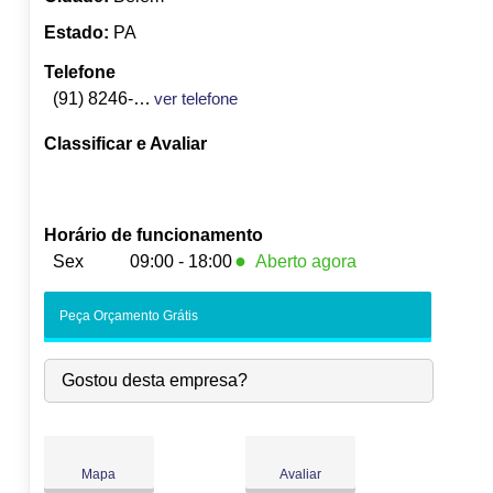
Estado:
PA
Telefone
(91) 8246-8898
ver telefone
Classificar e Avaliar
Horário de funcionamento
●
Sex
09:00 - 18:00
Aberto agora
Seg:
09:00
-
18:00
Peça Orçamento Grátis
Ter:
09:00
-
18:00
Qua:
09:00
-
18:00
Gostou desta empresa?
Qui:
09:00
-
18:00
●
Sex:
09:00
-
18:00
Fecha às 18:00
Sáb:
Fechado
Dom:
Fechado
Mapa
Avaliar