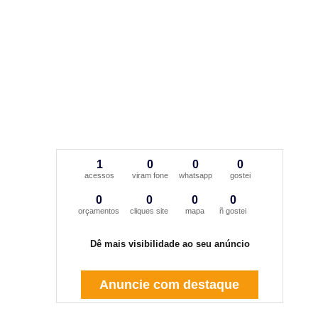
1
0
0
0
acessos
viram fone
whatsapp
gostei
0
0
0
0
orçamentos
cliques site
mapa
ñ gostei
Dê mais visibilidade ao seu anúncio
Anuncie com destaque