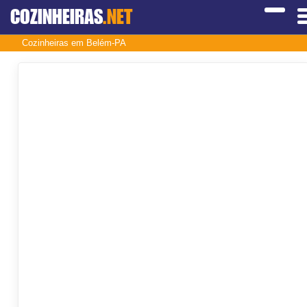
COZINHEIRAS
.NET
Cozinheiras em Belém-PA