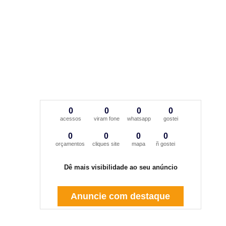
0
0
0
0
acessos
viram fone
whatsapp
gostei
0
0
0
0
orçamentos
cliques site
mapa
ñ gostei
Dê mais visibilidade ao seu anúncio
Anuncie com destaque