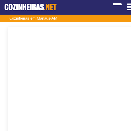
COZINHEIRAS
.NET
Cozinheiras em Manaus-AM