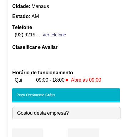
Cidade:
Manaus
Estado:
AM
Telefone
(92) 9219-1995
ver telefone
Classificar e Avaliar
Horário de funcionamento
●
Qui
09:00 - 18:00
Abre às 09:00
Seg:
09:00
-
18:00
Peça Orçamento Grátis
Ter:
09:00
-
18:00
Qua:
09:00
-
18:00
Gostou desta empresa?
●
Qui:
09:00
-
18:00
Abre às 09:00
Sex:
09:00
-
18:00
Sáb:
Fechado
Dom:
Fechado