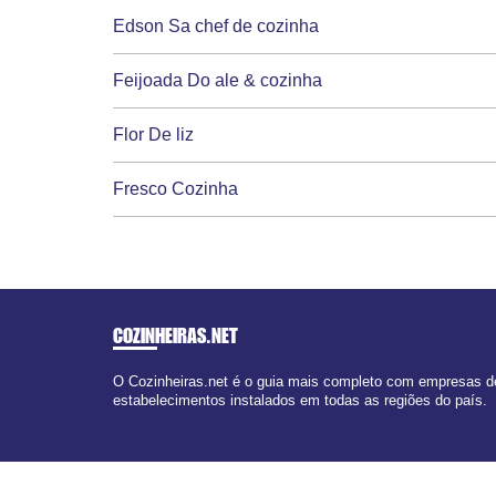
Edson Sa chef de cozinha
Feijoada Do ale & cozinha
Flor De liz
Fresco Cozinha
COZINHEIRAS
.NET
O Cozinheiras.net é o guia mais completo com empresas de
estabelecimentos instalados em todas as regiões do país.