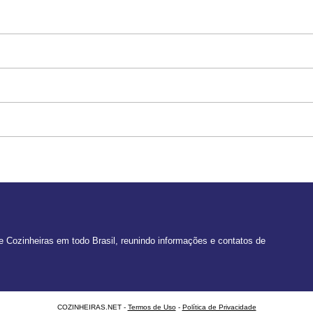
 Cozinheiras em todo Brasil, reunindo informações e contatos de
COZINHEIRAS.NET -
Termos de Uso
-
Política de Privacidade