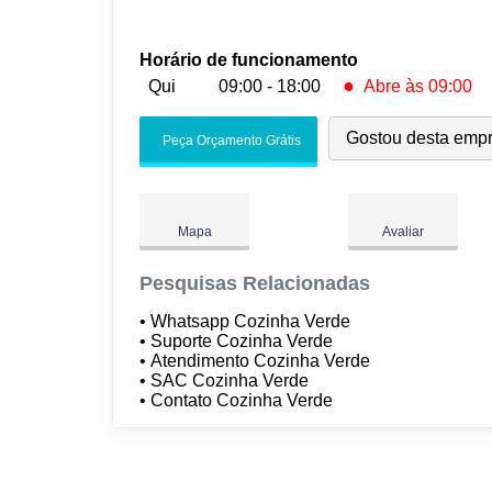
Horário de funcionamento
●
Qui
09:00 - 18:00
Abre às 09:00
Seg:
09:00
-
18:00
Gostou desta emp
Peça Orçamento Grátis
Ter:
09:00
-
18:00
Qua:
09:00
-
18:00
●
Qui:
09:00
-
18:00
Abre às 09:00
Mapa
Avaliar
Sex:
09:00
-
18:00
Sáb:
Fechado
Pesquisas Relacionadas
Dom:
Fechado
• Whatsapp Cozinha Verde
• Suporte Cozinha Verde
• Atendimento Cozinha Verde
• SAC Cozinha Verde
• Contato Cozinha Verde