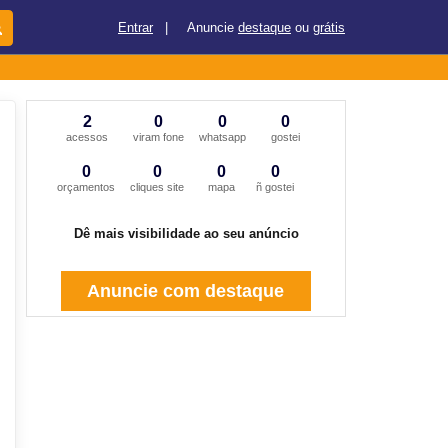
Entrar
|
Anuncie
destaque
ou
grátis
2
0
0
0
acessos
viram fone
whatsapp
gostei
0
0
0
0
orçamentos
cliques site
mapa
ñ gostei
Dê mais visibilidade ao seu anúncio
Anuncie com destaque