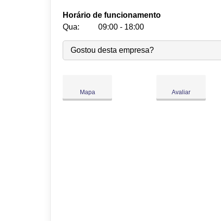
Horário de funcionamento
Qua:
09:00 - 18:00
Seg:
09:00
-
18:00
Gostou desta empresa?
Ter:
09:00
-
18:00
Qua:
09:00
-
18:00
Qui:
09:00
-
18:00
Mapa
Avaliar
Sex:
09:00
-
18:00
Sáb:
Fechado
Dom:
Fechado