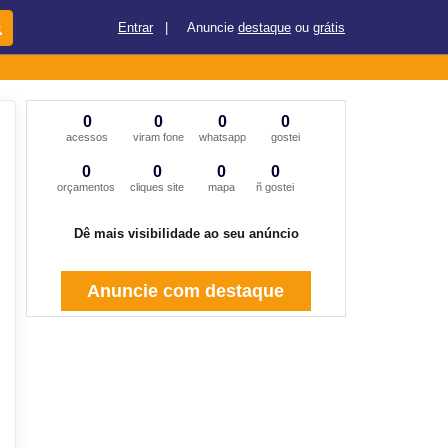
Entrar
|
Anuncie
destaque
ou
grátis
0
0
0
0
acessos
viram fone
whatsapp
gostei
0
0
0
0
orçamentos
cliques site
mapa
ñ gostei
Dê mais visibilidade ao seu anúncio
Anuncie com destaque