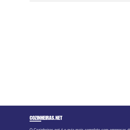
COZINHEIRAS
.NET
O Cozinheiras.net é o guia mais completo com empresas de