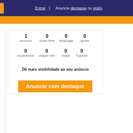
Entrar
|
Anuncie
destaque
ou
grátis
1
0
0
0
acessos
viram fone
whatsapp
gostei
0
0
0
0
orçamentos
cliques site
mapa
ñ gostei
Dê mais visibilidade ao seu anúncio
Anuncie com destaque