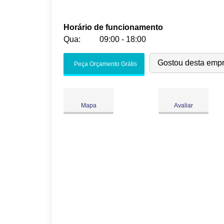
Horário de funcionamento
Qua:
09:00 - 18:00
Seg:
09:00
-
18:00
Gostou desta emp
Peça Orçamento Grátis
Ter:
09:00
-
18:00
Qua:
09:00
-
18:00
Qui:
09:00
-
18:00
Mapa
Avaliar
Sex:
09:00
-
18:00
Sáb:
Fechado
Dom:
Fechado