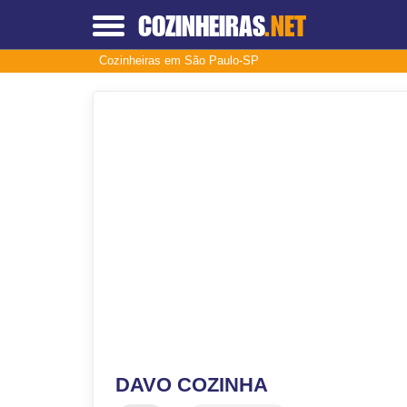
COZINHEIRAS
.NET
Cozinheiras em São Paulo-SP
DAVO COZINHA