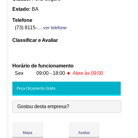
Estado:
BA
Telefone
(73) 8115-1701
ver telefone
Classificar e Avaliar
Horário de funcionamento
●
Sex
09:00 - 18:00
Abre às 09:00
Seg:
09:00
-
18:00
Peça Orçamento Grátis
Ter:
09:00
-
18:00
Qua:
09:00
-
18:00
Gostou desta empresa?
Qui:
09:00
-
18:00
●
Sex:
09:00
-
18:00
Abre às 09:00
Sáb:
Fechado
Dom:
Fechado
Mapa
Avaliar