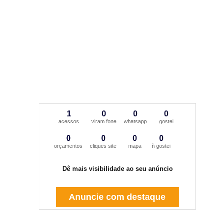
1
0
0
0
acessos
viram fone
whatsapp
gostei
0
0
0
0
orçamentos
cliques site
mapa
ñ gostei
Dê mais visibilidade ao seu anúncio
Anuncie com destaque