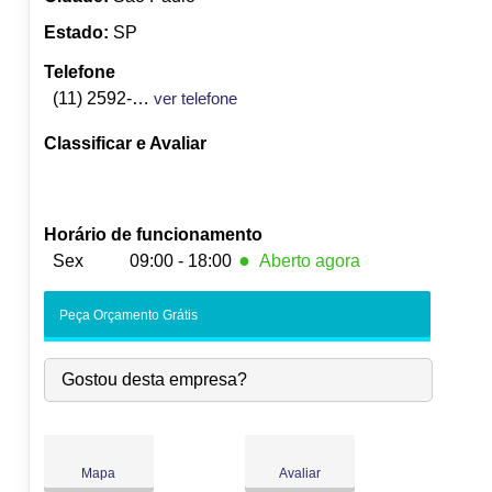
Estado:
SP
Telefone
(11) 2592-5867
ver telefone
Classificar e Avaliar
Horário de funcionamento
●
Sex
09:00 - 18:00
Aberto agora
Seg:
09:00
-
18:00
Peça Orçamento Grátis
Ter:
09:00
-
18:00
Qua:
09:00
-
18:00
Gostou desta empresa?
Qui:
09:00
-
18:00
●
Sex:
09:00
-
18:00
Fecha às 18:00
Sáb:
Fechado
Dom:
Fechado
Mapa
Avaliar