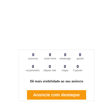
0
0
0
0
acessos
viram fone
whatsapp
gostei
0
0
0
0
orçamentos
cliques site
mapa
ñ gostei
Dê mais visibilidade ao seu anúncio
Anuncie com destaque