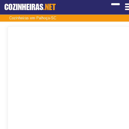
COZINHEIRAS
.NET
Cozinheiras em Palhoça-SC