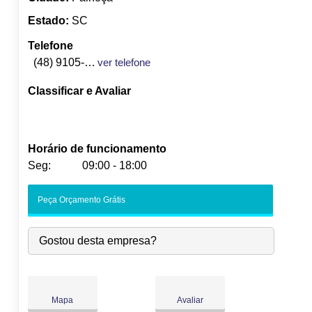
Estado:
SC
Telefone
(48) 9105-3352
ver telefone
Classificar e Avaliar
Horário de funcionamento
Seg:
09:00 - 18:00
Seg:
09:00
-
18:00
Peça Orçamento Grátis
Ter:
09:00
-
18:00
Qua:
09:00
-
18:00
Gostou desta empresa?
Qui:
09:00
-
18:00
Sex:
09:00
-
18:00
Sáb:
Fechado
Dom:
Fechado
Mapa
Avaliar