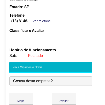
Estado:
SP
Telefone
(13) 8146-6115
ver telefone
Classificar e Avaliar
Horário de funcionamento
Sáb:
Fechado
Seg:
09:00
-
18:00
Peça Orçamento Grátis
Ter:
09:00
-
18:00
Qua:
09:00
-
18:00
Gostou desta empresa?
●
Qui:
09:00
-
18:00
Abre às 09:00
Sex:
09:00
-
18:00
Sáb:
Fechado
Dom:
Fechado
Mapa
Avaliar