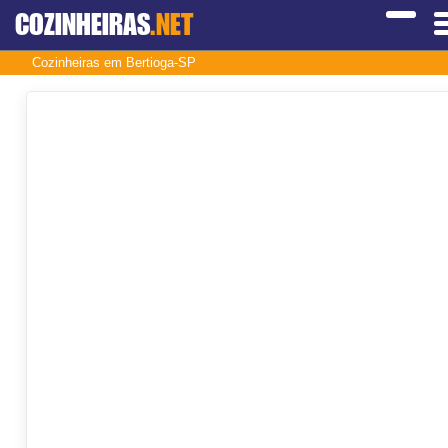
COZINHEIRAS
.NET
Cozinheiras em Bertioga-SP