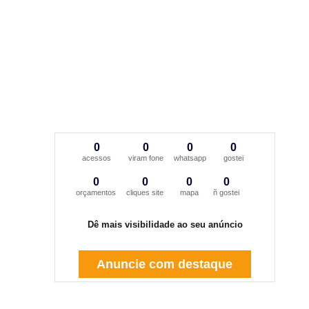
0
0
0
0
acessos
viram fone
whatsapp
gostei
0
0
0
0
orçamentos
cliques site
mapa
ñ gostei
Dê mais visibilidade ao seu anúncio
Anuncie com destaque