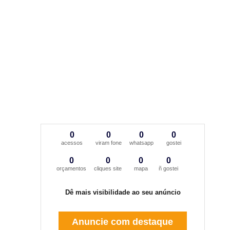
0
0
0
0
acessos
viram fone
whatsapp
gostei
0
0
0
0
orçamentos
cliques site
mapa
ñ gostei
Dê mais visibilidade ao seu anúncio
Anuncie com destaque