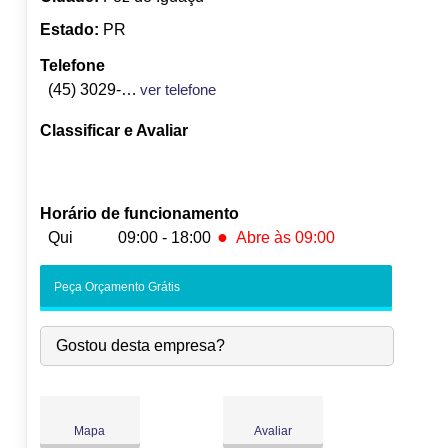
Estado:
PR
Telefone
(45) 3029-7474
ver telefone
Classificar e Avaliar
Horário de funcionamento
●
Qui
09:00 - 18:00
Abre às 09:00
Seg:
09:00
-
18:00
Peça Orçamento Grátis
Ter:
09:00
-
18:00
Qua:
09:00
-
18:00
Gostou desta empresa?
●
Qui:
09:00
-
18:00
Abre às 09:00
Sex:
09:00
-
18:00
Sáb:
Fechado
Dom:
Fechado
Mapa
Avaliar