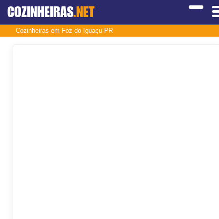
COZINHEIRAS
.NET
Cozinheiras em Foz do Iguaçu-PR