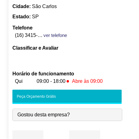
Cidade:
São Carlos
Estado:
SP
Telefone
(16) 3415-4458
ver telefone
Classificar e Avaliar
Horário de funcionamento
●
Qui
09:00 - 18:00
Abre às 09:00
Seg:
09:00
-
18:00
Peça Orçamento Grátis
Ter:
09:00
-
18:00
Qua:
09:00
-
18:00
Gostou desta empresa?
●
Qui:
09:00
-
18:00
Abre às 09:00
Sex:
09:00
-
18:00
Sáb:
Fechado
Dom:
Fechado