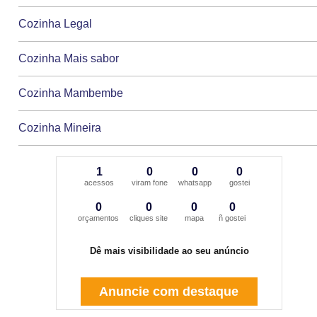
Cozinha Legal
Cozinha Mais sabor
Cozinha Mambembe
Cozinha Mineira
1
0
0
0
acessos
viram fone
whatsapp
gostei
0
0
0
0
orçamentos
cliques site
mapa
ñ gostei
Dê mais visibilidade ao seu anúncio
Anuncie com destaque