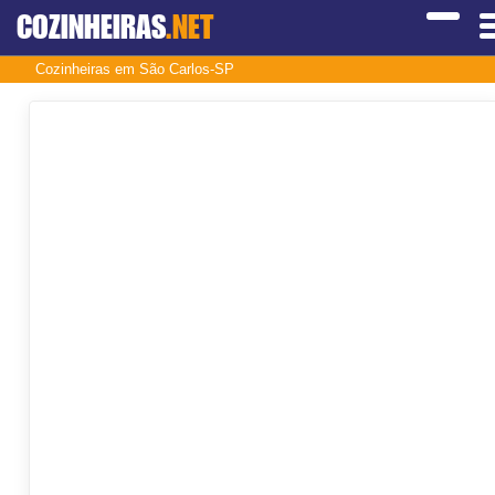
COZINHEIRAS
.NET
Cozinheiras em São Carlos-SP