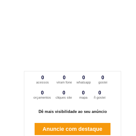
0
0
0
0
acessos
viram fone
whatsapp
gostei
0
0
0
0
orçamentos
cliques site
mapa
ñ gostei
Dê mais visibilidade ao seu anúncio
Anuncie com destaque