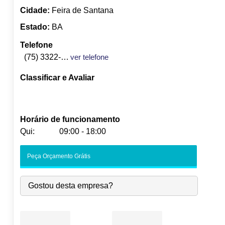
Cidade:
Feira de Santana
Estado:
BA
Telefone
(75) 3322-8252
ver telefone
Classificar e Avaliar
Horário de funcionamento
Qui:
09:00 - 18:00
Seg:
09:00
-
18:00
Peça Orçamento Grátis
Ter:
09:00
-
18:00
Qua:
09:00
-
18:00
Gostou desta empresa?
Qui:
09:00
-
18:00
Sex:
09:00
-
18:00
Sáb:
Fechado
Dom:
Fechado